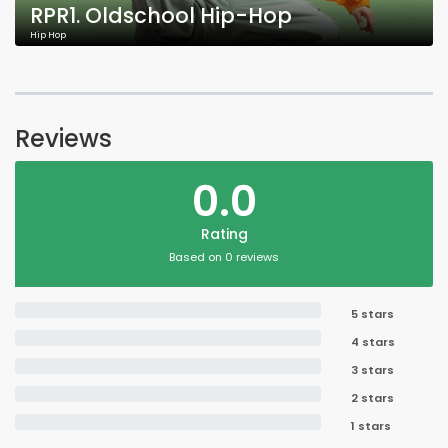
RPR1. Oldschool Hip-Hop
Hip Hop
Reviews
0.0
Rating
Based on 0 reviews
5 stars
4 stars
3 stars
2 stars
1 stars