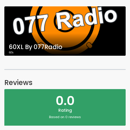
60XL By 077Radio
60's
Reviews
0.0
Rating
Based on 0 reviews