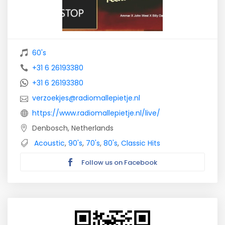
60's
+31 6 26193380
+31 6 26193380
verzoekjes@radiomallepietje.nl
https://www.radiomallepietje.nl/live/
Denbosch, Netherlands
Acoustic
,
90's
,
70's
,
80's
,
Classic Hits
Follow us on Facebook