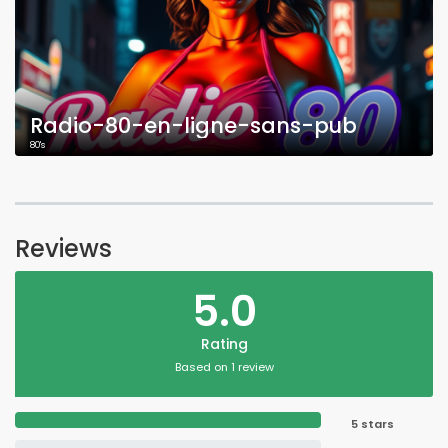
Radio-80-en-ligne-sans-pub
80's
Reviews
5.0
Rating
Based on 1 review
5 stars